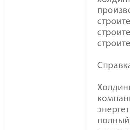
произв
строит
строите
строит
Справк
Холдинг
компан
энерге
полный 