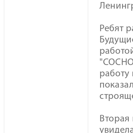
Ленинг
Ребят р
Будущи
работо
"СОСНО
работу 
показа
строящ
Вторая 
увидела