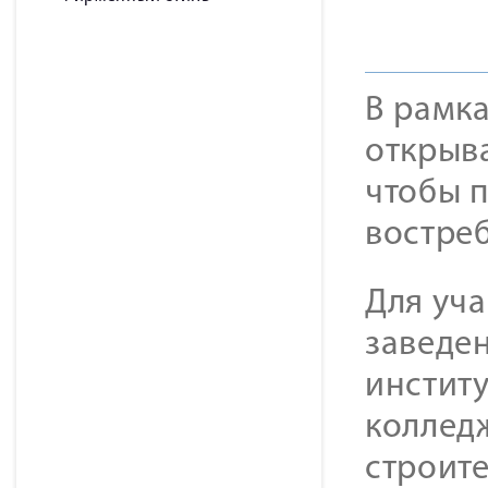
В рамк
открыва
чтобы 
востре
Для уч
заведе
инстит
коллед
строит