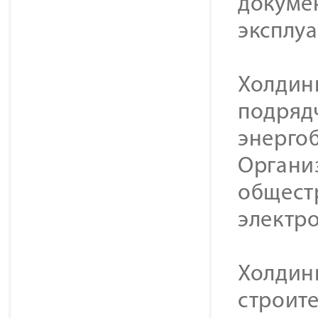
докуме
эксплу
Холдин
подряд
энерго
Органи
общест
электр
Холдин
строите