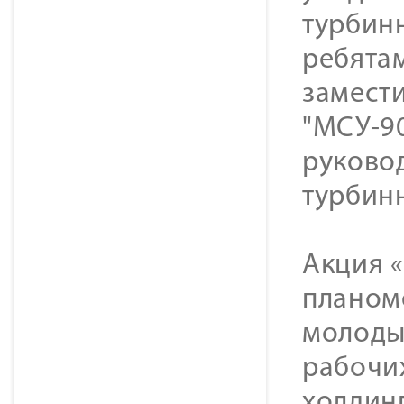
турбин
ребята
замест
"МСУ-90
руково
турбин
Акция «
планом
молоды
рабочи
холдин