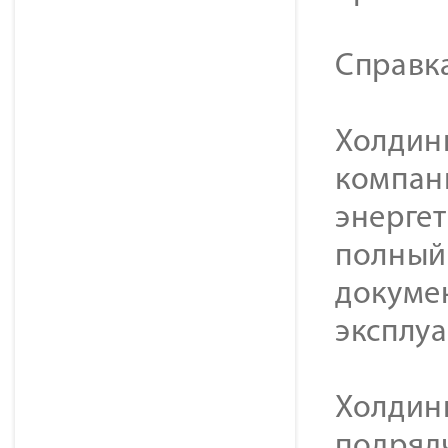
Справк
Холдинг
компан
энерге
полный 
докуме
эксплу
Холдин
подряд