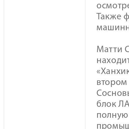
осмотр
Также ф
машинн
Матти С
находи
«Ханхик
втором 
Соснов
блок ЛА
полную 
промыш