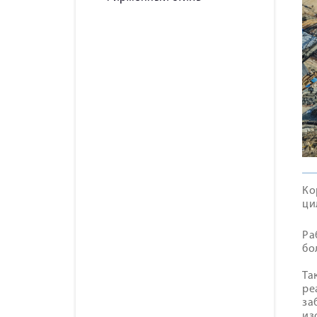
Ко
ци
Ра
бо
Та
ре
за
из