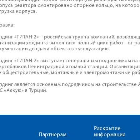
рпуса реактора смонтировано опорное кольцо, на которо
грузка корпуса.
равка:
лдинг «ТИТАН-2» – российская группа компаний, возводящ
ганизации холдинга выполняют полный цикл работ - от р
кументации до сдачи объекта в эксплуатацию.
лдинг «ТИТАН-2» выступает генеральным подрядчиком на
ергоблоков Ленинградской атомной станции. Организаци
е общестроительные, монтажные и электромонтажные раб
лдинг является основным подрядчиком на строительстве А
С «Аккую» в Турции.
Раскрытие
Партнерам
информации