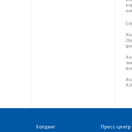
ко
на
Сп
Хо
Ор
до
Хо
эн
вс
Хо
АЭ
Холдинг
Пресс-центр