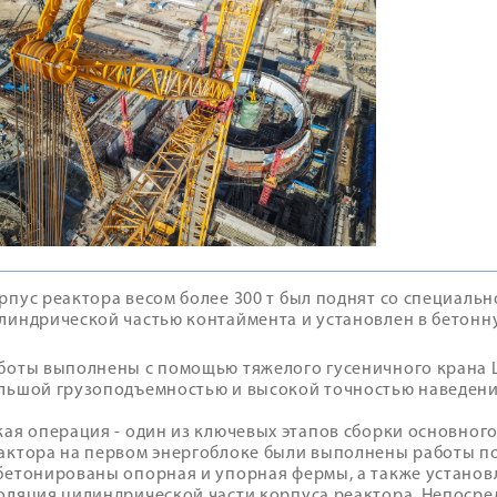
рпус реактора весом более 300 т был поднят со специаль
линдрической частью контаймента и установлен в бетонн
боты выполнены с помощью тяжелого гусеничного крана L
льшой грузоподъемностью и высокой точностью наведени
кая операция - один из ключевых этапов сборки основног
актора на первом энергоблоке были выполнены работы по
бетонированы опорная и упорная фермы, а также установл
оляция цилиндрической части корпуса реактора. Непосре