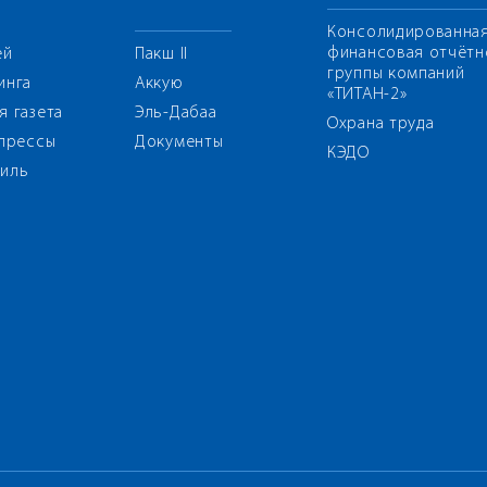
Консолидированна
финансовая отчётн
ей
Пакш II
группы компаний
инга
Аккую
«ТИТАН-2»
я газета
Эль-Дабаа
Охрана труда
 прессы
Документы
КЭДО
иль