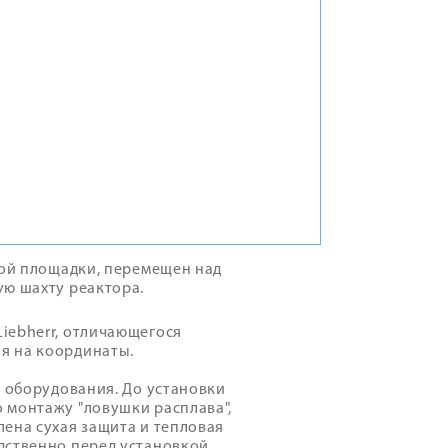
ной площадки, перемещен над
ую шахту реактора.
iebherr, отличающегося
я на координаты.
о оборудования. До установки
 монтажу "ловушки расплава",
ена сухая защита и тепловая
дственно перед установкой