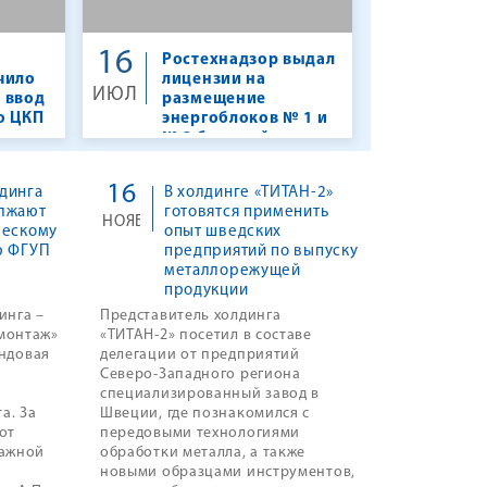
16
Ростехнадзор выдал
чило
лицензии на
ИЮЛ
 ввод
размещение
ю ЦКП
энергоблоков № 1 и
№ 2 будущей
Кольской АЭС-2
16
динга
В холдинге «ТИТАН-2»
олжают
готовятся применить
НОЯБ
ческому
опыт шведских
ю ФГУП
предприятий по выпуску
металлорежущей
продукции
инга –
Представитель холдинга
монтаж»
«ТИТАН-2» посетил в составе
ендовая
делегации от предприятий
Северо-Западного региона
специализированный завод в
а. За
Швеции, где познакомился с
от
передовыми технологиями
тажной
обработки металла, а также
новыми образцами инструментов,