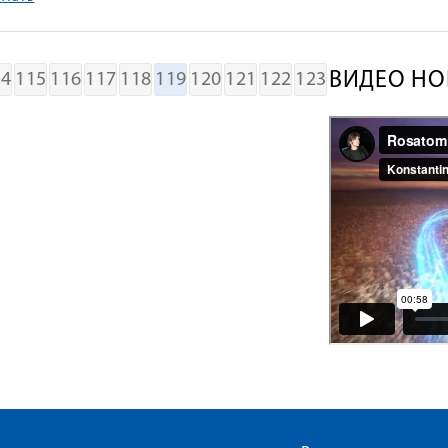
ВИДЕО НО
14
115
116
117
118
119
120
121
122
123