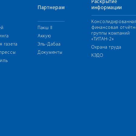
Раскрытие
Партнерам
информации
Консолидированна
финансовая отчётн
ей
Пакш II
группы компаний
инга
Аккую
«ТИТАН-2»
я газета
Эль-Дабаа
Охрана труда
 прессы
Документы
КЭДО
иль