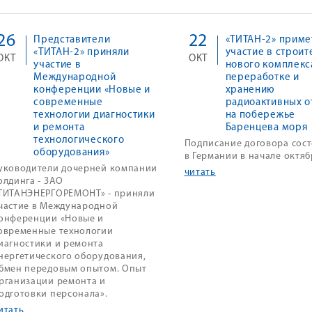
26
22
Представители
«ТИТАН-2» приме
«ТИТАН-2» приняли
участие в строит
ОКТ
ОКТ
участие в
нового комплекс
Международной
переработке и
конференции «Новые и
хранению
современные
радиоактивных о
технологии диагностики
на побережье
и ремонта
Баренцева моря
технологического
Подписание договора сос
оборудования»
в Германии в начале октяб
уководители дочерней компании
читать
олдинга - ЗАО
ТИТАНЭНЕРГОРЕМОНТ» - приняли
частие в Международной
онференции «Новые и
овременные технологии
иагностики и ремонта
нергетического оборудования,
бмен передовым опытом. Опыт
рганизации ремонта и
одготовки персонала».
итать