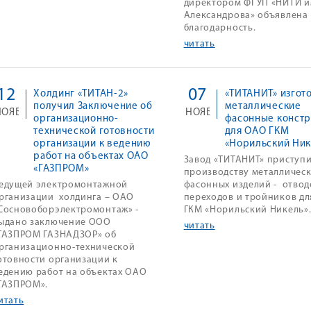
директором ФГУП «НИТИ им
Александрова» объявлена
благодарность.
читать
12
07
Холдинг «ТИТАН-2»
«ТИТАНИТ» изгот
получил Заключение об
металлические
НОЯБ
НОЯБ
организационно-
фасонные конст
технической готовности
для ОАО ГКМ
организации к ведению
«Норильский Ник
работ на объектах ОАО
Завод «ТИТАНИТ» приступи
«ГАЗПРОМ»
производству металличес
едущей электромонтажной
фасонных изделий - отвод
рганизации холдинга – ОАО
переходов и тройников д
Сосновоборэлектромонтаж» -
ГКМ «Норильский Никель»
ыдано заключение ООО
читать
ГАЗПРОМ ГАЗНАДЗОР» об
рганизационно-технической
отовности организации к
едению работ на объектах ОАО
ГАЗПРОМ».
итать