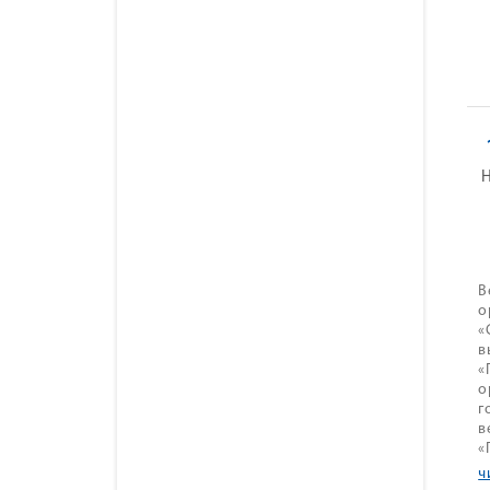
В
о
«
в
«
о
г
в
«
ч