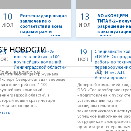
10
13
Ростехнадзор выдал
АО «КОНЦЕРН
заключение о
ТИТАН-2» полу
ИЮЛ
ИЮЛ
соответствии всем
разрешение на
параметрам и
в эксплуатаци
требованиям ЦКП
«СКИФ»
«СКИФ»
СЕ НОВОСТИ
23
19
Холдинг «ТИТАН-2»
Специалисты хол
вошел в рейтинг «100
«ТИТАН-2» прод
НОЯБ
НОЯБ
крупнейших компаний
работы по техни
Ленинградской области»
перевооружени
«НИТИ им. А.П.
налитический центр журнала
Александрова»
Эксперт Северо-Запада» впервые
одготовил рейтинг " 100
Дочерней компанией холд
рупнейших компаний
ОАО «Сосновоборэлектро
енинградской области", в
- подготовлена к пуску ст
оторый вошли сразу четыре
установка для научно-
омпании холдинга.
исследовательского
технологического институт
итать
успешное выполнение раб
сотрудникам электромон
организации генеральным