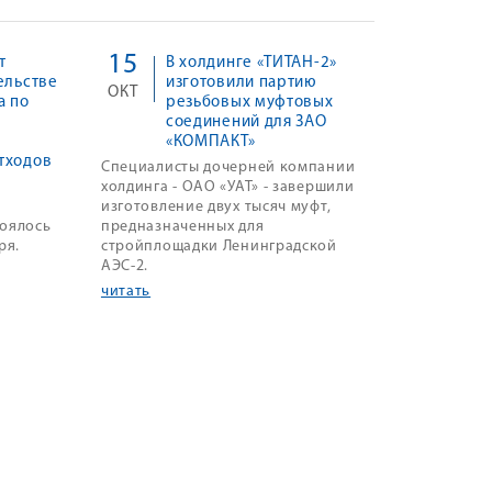
15
т
В холдинге «ТИТАН-2»
ельстве
изготовили партию
ОКТ
а по
резьбовых муфтовых
соединений для ЗАО
«КОМПАКТ»
тходов
Специалисты дочерней компании
холдинга - ОАО «УАТ» - завершили
изготовление двух тысяч муфт,
тоялось
предназначенных для
ря.
стройплощадки Ленинградской
АЭС-2.
читать