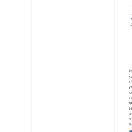
Р
х
«
у
к
с
д
э
о
о
п
ч