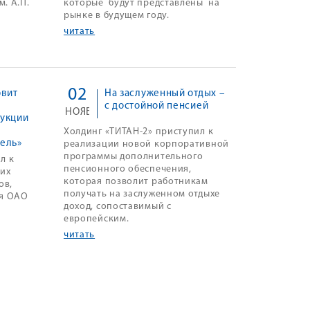
. А.П.
которые будут представлены на
рынке в будущем году.
читать
02
овит
На заслуженный отдых –
с достойной пенсией
НОЯБ
рукции
Холдинг «ТИТАН-2» приступил к
ель»
реализации новой корпоративной
программы дополнительного
л к
пенсионного обеспечения,
ких
которая позволит работникам
ов,
получать на заслуженном отдыхе
ля ОАО
доход, сопоставимый с
.
европейским.
читать