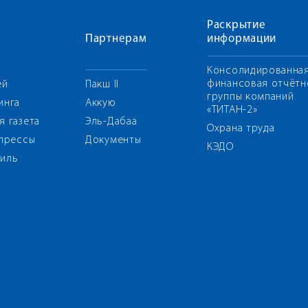
Раскрытие
Партнерам
информации
Консолидированна
финансовая отчётн
ей
Пакш II
группы компаний
инга
Аккую
«ТИТАН-2»
я газета
Эль-Дабаа
Охрана труда
 прессы
Документы
КЭДО
иль