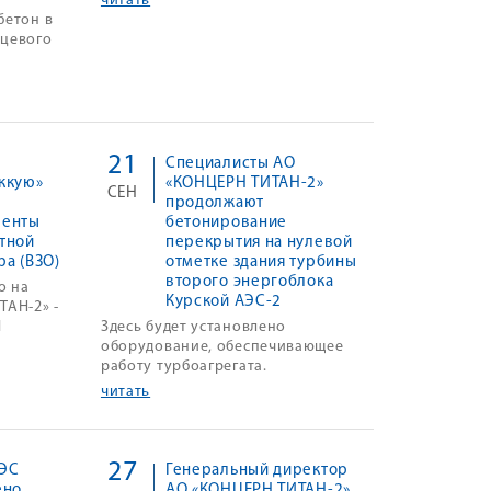
читать
бетон в
ьцевого
21
Специалисты АО
ккую»
«КОНЦЕРН ТИТАН-2»
СЕН
продолжают
менты
бетонирование
тной
перекрытия на нулевой
ра (ВЗО)
отметке здания турбины
второго энергоблока
о на
Курской АЭС-2
ТАН-2» -
И
Здесь будет установлено
оборудование, обеспечивающее
работу турбоагрегата.
читать
27
АЭС
Генеральный директор
ено
АО «КОНЦЕРН ТИТАН-2»