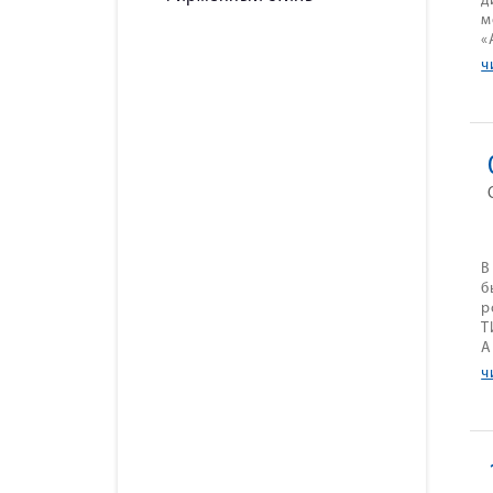
д
м
«
ч
В
б
р
Т
А
ч