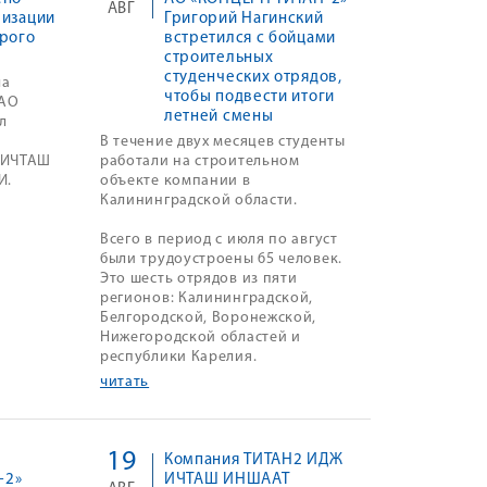
АВГ
лизации
Григорий Нагинский
орого
встретился с бойцами
строительных
студенческих отрядов,
ла
чтобы подвести итоги
 АО
летней смены
л
В течение двух месяцев студенты
 ИЧТАШ
работали на строительном
И.
объекте компании в
Калининградской области.
Всего в период с июля по август
были трудоустроены 65 человек.
Это шесть отрядов из пяти
регионов: Калининградской,
Белгородской, Воронежской,
Нижегородской областей и
республики Карелия.
читать
19
Компания ТИТАН2 ИДЖ
-2»
ИЧТАШ ИНШААТ