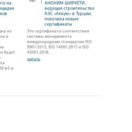
АВГ
ту на
АНОНИМ ШИРКЕТИ,
ощадке
ведущая строительство
оков
АЭС «Аккую» в Турции,
получила новые
сертификаты
дну из
Это сертификаты соответствия
ли в
системы менеджмента
международным стандартам ISO
на
9001:2015, ISO 14001:2015 и ISO
их будет
45001:2018.
я
читать
ита
00 м3 и