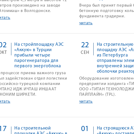
иаметром 4,5 метра и высотой 12
етров произведено на заводе
Вчера был принят первый 
Атоммаш» в Волгодонске.
бетонную подготовку кол
фундамента градирни.
итать
читать
02
22
На стройплощадку АЭС
На строительную
«Аккую» в Турции
площадку АЭС «А
ОКТ
СЕН
прибыли четыре
из Петербурга
парогенератора для
отправлены эле
первого энергоблока
внутренней защи
оболочки реакто
 процессе приема важного груза
ыл задействован отдел логистики
Оборудование изготовлен
оссийско-турецкой компании
предприятии холдинга «ТИ
ИТАН2 ИДЖ ИЧТАШ ИНШААТ
ООО «ТИТАН ТЕХНОЛОДЖ
НОНИМ ШИРКЕТИ.
ПАЙПЛАЙН» (TPL).
итать
читать
17
01
На строительной
На строящуюся 
площадке АЭС «Аккую» в
«Аккую» доставл