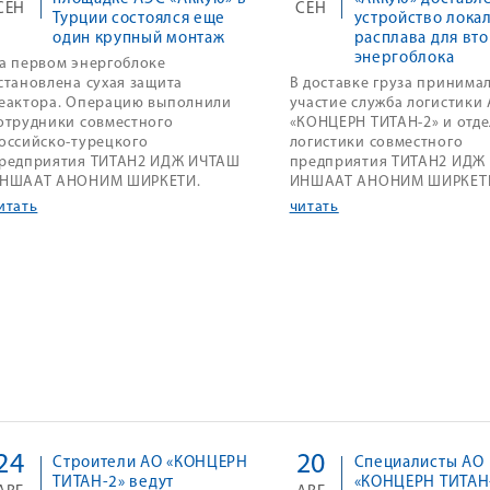
СЕН
СЕН
Турции состоялся еще
устройство лока
один крупный монтаж
расплава для вт
энергоблока
а первом энергоблоке
становлена сухая защита
В доставке груза принима
еактора. Операцию выполнили
участие служба логистики
отрудники совместного
«КОНЦЕРН ТИТАН-2» и отде
оссийско-турецкого
логистики совместного
редприятия ТИТАН2 ИДЖ ИЧТАШ
предприятия ТИТАН2 ИДЖ
НШААТ АНОНИМ ШИРКЕТИ.
ИНШААТ АНОНИМ ШИРКЕТ
итать
читать
24
20
Строители АО «КОНЦЕРН
Специалисты АО
ТИТАН-2» ведут
«КОНЦЕРН ТИТАН