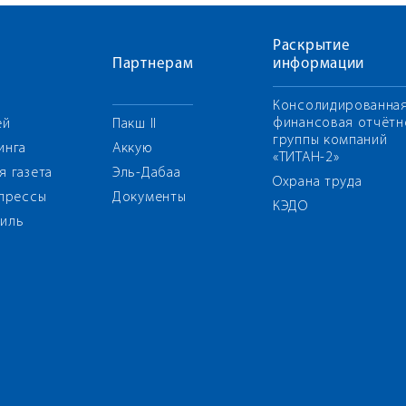
Раскрытие
Партнерам
информации
Консолидированна
финансовая отчётн
ей
Пакш II
группы компаний
инга
Аккую
«ТИТАН-2»
я газета
Эль-Дабаа
Охрана труда
 прессы
Документы
КЭДО
иль