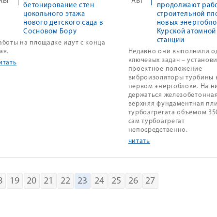
АВГ
АВГ
бетонирование стен
продолжают рабо
цокольного этажа
строительной пл
нового детского сада в
новых энергобл
Сосновом Бору
Курской атомной
станции
аботы на площадке идут с конца
ая.
Недавно они выполнили о
ключевых задач – установи
итать
проектное положение
виброизоляторы турбины 
первом энергоблоке. На н
держаться железобетонна
верхняя фундаментная пл
турбоагрегата объемом 35
сам турбоагрегат
непосредственно.
читать
8
19
20
21
22
23
24
25
26
27