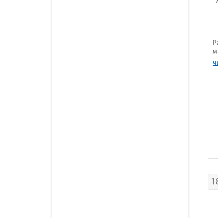
Р
м
ч
1