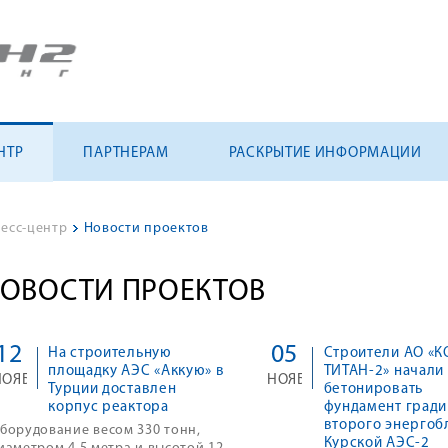
НТР
ПАРТНЕРАМ
РАСКРЫТИЕ ИНФОРМАЦИИ
есс-центр
>
Новости проектов
ОВОСТИ ПРОЕКТОВ
12
05
На строительную
Строители АО «
площадку АЭС «Аккую» в
ТИТАН-2» начали
НОЯБ
НОЯБ
Турции доставлен
бетонировать
корпус реактора
фундамент град
второго энергоб
борудование весом 330 тонн,
Курской АЭС-2