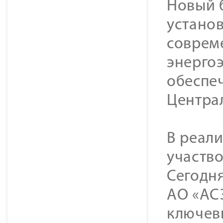
Новый 
устано
соврем
энерго
обеспе
Центра
В реал
участво
Сегодн
АО «АС
ключев