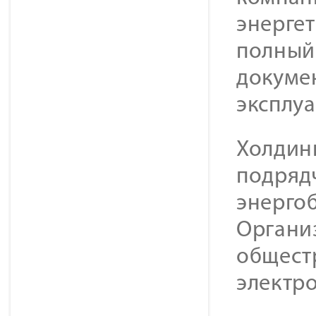
энерге
полный 
докуме
эксплу
Холдин
подряд
энерго
Органи
общест
электр