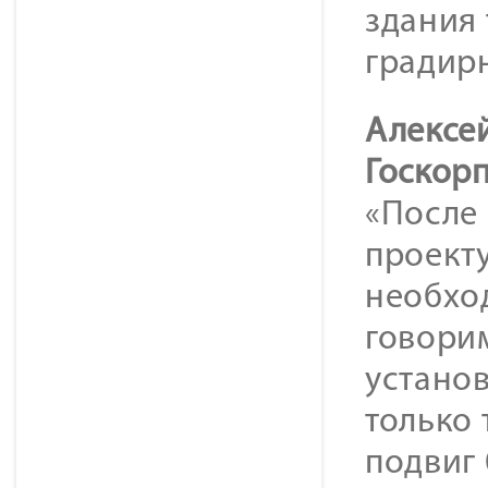
здания 
градир
Алексе
Госкор
«После
проекту
необхо
говорим
установ
только 
подвиг