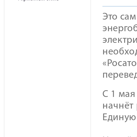
Это са
энерго
электр
необхо
«Росат
перевед
С 1 мая
начнёт 
Единую