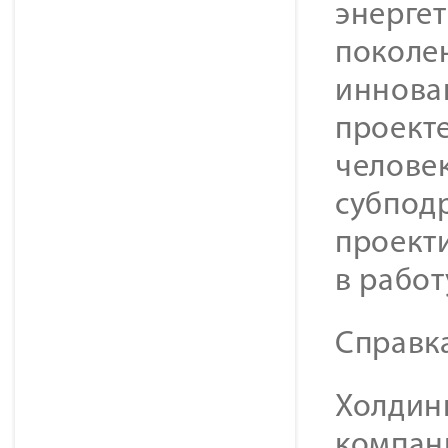
энергет
поколе
инновац
проекте
челове
субпод
проекти
в работ
Справк
Холдинг
компан