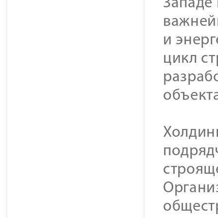
Западе
важней
и энер
цикл с
разраб
объекта
Холдин
подряд
строящ
Органи
общест