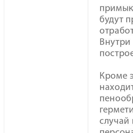
примык
будут п
отрабо
Внутри
постро
Кроме 
находи
пенообр
гермет
случай 
персона