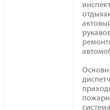
инспек
отдыхаю
актовы
рукавов
ремонт
автомо
Основн
диспетч
приходя
пожарн
систем