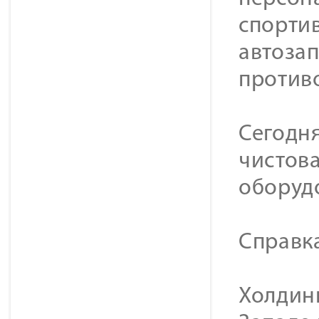
спортив
автозап
против
Сегодня
чистова
оборуд
Справк
Холдинг