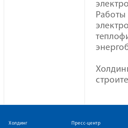
электр
Работы 
электр
теплоф
энерго
Холдин
строите
Холдинг
Пресс-центр