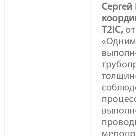
Сергей
коорди
T2
IC,
от
«Одним
выполн
трубопр
толщино
соблюде
процес
выполн
провод
меропр