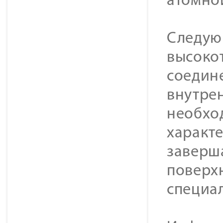
атомной
Следую
высоко
соедине
внутре
необхо
характ
заверш
поверх
специа