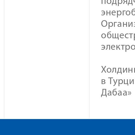
подряд
энерго
Органи
общест
электр
Холдинг
в Турци
Дабаа» 