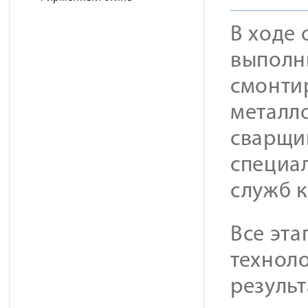
В ходе
выполни
смонтир
металл
сварщи
специа
служб к
Все эта
техноло
резуль