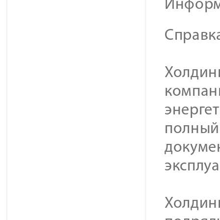
Информ
Справк
Холдинг
компан
энерге
полный 
докуме
эксплу
Холдин