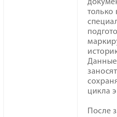
докумен
только
специа
подгот
маркиру
историю
Данные
занося
сохран
цикла э
После 