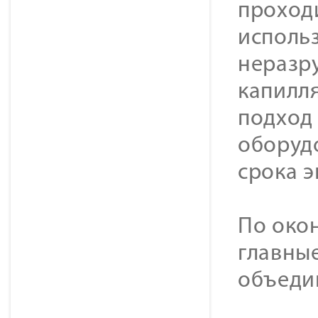
проход
исполь
неразр
капилл
подход
оборудо
срока э
По око
главны
объеди