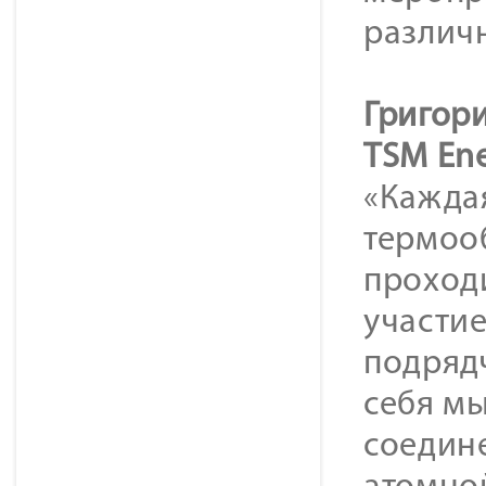
различ
Григор
TSM Ene
«Каждая
термоо
проход
участи
подрядч
себя мы
соедин